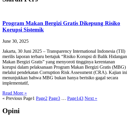
Program Makan Bergizi Gratis Dikepung Risiko
Korupsi Sistemik
June 30, 2025
Jakarta, 30 Juni 2025 – Transparency International Indonesia (TII)
merilis laporan terbaru bertajuk “Risiko Korupsi di Balik Hidangan
Makan Bergizi Gratis” yang menyoroti tingginya kerentanan
korupsi dalam pelaksanaan Program Makan Bergizi Gratis (MBG)
melalui pendekatan Corruption Risk Assessment (CRA). Kajian ini
menunjukkan bahwa MBG bukan hanya berisiko gagal secara
implementatif,
Read More »
« Previous
Page
1
Page
2
Page
3
…
Page
143
Next »
Opini