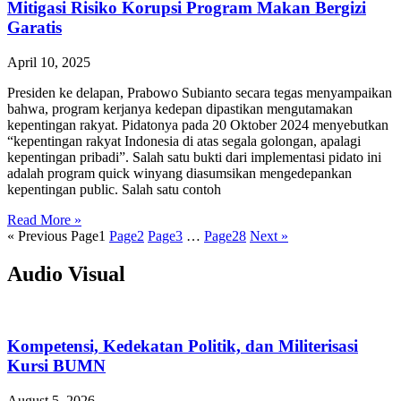
Mitigasi Risiko Korupsi Program Makan Bergizi
Garatis
April 10, 2025
Presiden ke delapan, Prabowo Subianto secara tegas menyampaikan
bahwa, program kerjanya kedepan dipastikan mengutamakan
kepentingan rakyat. Pidatonya pada 20 Oktober 2024 menyebutkan
“kepentingan rakyat Indonesia di atas segala golongan, apalagi
kepentingan pribadi”. Salah satu bukti dari implementasi pidato ini
adalah program quick winyang diasumsikan mengedepankan
kepentingan public. Salah satu contoh
Read More »
« Previous
Page
1
Page
2
Page
3
…
Page
28
Next »
Audio Visual
Kompetensi, Kedekatan Politik, dan Militerisasi
Kursi BUMN
August 5, 2026