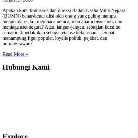
Apakah kursi komisaris dan direksi Badan Usaha Milik Negara
(BUMN) benar-benar diisi oleh orang yang paling mampu
mengelola risiko, membaca neraca, memahami bisnis inti, dan
menjaga aset negara? Atau, jangan-jangan, sebagian kursi itu
semakin diperlakukan sebagai etalase kekuasaan – tempat
menampung figur populer, loyalis politik, pejabat, dan
purnawirawan?
Read More »
Hubungi Kami
Transparency International Indonesia
Jl. Amil No. 5, RT 001 RW 004, Pejaten Barat, Pasar Minggu, DKI
Jakarta, 12510
(T) 021-2279 2806, 021-2279 2807
(E): info_at_ti.or.id
© Transparency International Indonesia.
All right reserved
Explore