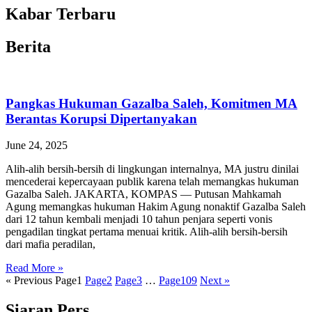
Kabar Terbaru
Berita
Pangkas Hukuman Gazalba Saleh, Komitmen MA
Berantas Korupsi Dipertanyakan
June 24, 2025
Alih-alih bersih-bersih di lingkungan internalnya, MA justru dinilai
mencederai kepercayaan publik karena telah memangkas hukuman
Gazalba Saleh. JAKARTA, KOMPAS — Putusan Mahkamah
Agung memangkas hukuman Hakim Agung nonaktif Gazalba Saleh
dari 12 tahun kembali menjadi 10 tahun penjara seperti vonis
pengadilan tingkat pertama menuai kritik. Alih-alih bersih-bersih
dari mafia peradilan,
Read More »
« Previous
Page
1
Page
2
Page
3
…
Page
109
Next »
Siaran Pers