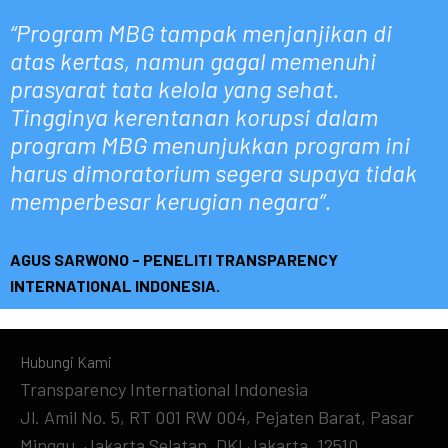
“Program MBG tampak menjanjikan di
atas kertas, namun gagal memenuhi
prasyarat tata kelola yang sehat.
Tingginya kerentanan korupsi dalam
program MBG menunjukkan program ini
harus dimoratorium segera supaya tidak
memperbesar kerugian negara”.
AGUS SARWONO - PENELITI TRANSPARENCY
INTERNATIONAL INDONESIA.
Hubungi Kami
Transparency International Indonesia
Jl. Amil No. 5, RT 001 RW 004, Pejaten Barat, Pasar
Minggu, Jakarta Selatan, DKI Jakarta, 12510