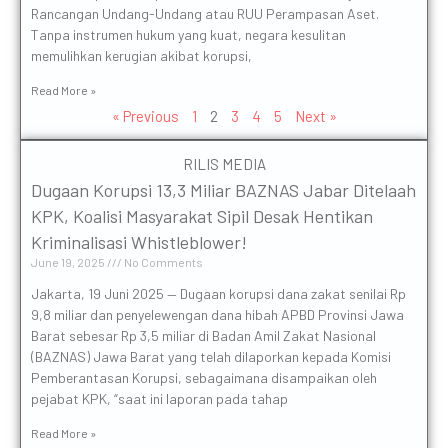
Rancangan Undang-Undang atau RUU Perampasan Aset.
Tanpa instrumen hukum yang kuat, negara kesulitan
memulihkan kerugian akibat korupsi,
Read More »
« Previous
1
2
3
4
5
Next »
RILIS MEDIA
Dugaan Korupsi 13,3 Miliar BAZNAS Jabar Ditelaah
KPK, Koalisi Masyarakat Sipil Desak Hentikan
Kriminalisasi Whistleblower!
June 19, 2025
No Comments
Jakarta, 19 Juni 2025 — Dugaan korupsi dana zakat senilai Rp
9,8 miliar dan penyelewengan dana hibah APBD Provinsi Jawa
Barat sebesar Rp 3,5 miliar di Badan Amil Zakat Nasional
(BAZNAS) Jawa Barat yang telah dilaporkan kepada Komisi
Pemberantasan Korupsi, sebagaimana disampaikan oleh
pejabat KPK, “saat ini laporan pada tahap
Read More »