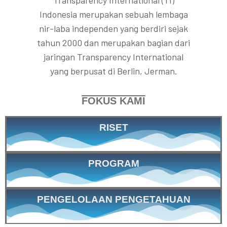
BERGIZI
Transparency International (TI)
Indonesia merupakan sebuah lembaga
Kajian ini menunjukkan bahwa MBG bukan hanya berisiko gagal secara
nir-laba independen yang berdiri sejak
implementatif, tetapi juga membuka ruang bagi korupsi sistemik akibat
tahun 2000 dan merupakan bagian dari
lemahnya tata kelola, berkelindannya konflik kepentingan, serta praktik
pengadaan barang dan jasa yang tidak akuntabel.
jaringan Transparency International
yang berpusat di Berlin, Jerman.
Selengkapnya
FOKUS KAMI
RISET
PROGRAM
PENGELOLAAN PENGETAHUAN