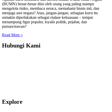
(BUMN) benar-benar diisi oleh orang yang paling mampu
mengelola risiko, membaca neraca, memahami bisnis inti, dan
menjaga aset negara? Atau, jangan-jangan, sebagian kursi itu
semakin diperlakukan sebagai etalase kekuasaan – tempat
menampung figur populer, loyalis politik, pejabat, dan
purnawirawan?
Read More »
Hubungi Kami
Transparency International Indonesia
Jl. Amil No. 5, RT 001 RW 004, Pejaten Barat, Pasar Minggu, DKI
Jakarta, 12510
(T) 021-2279 2806, 021-2279 2807
(E): info_at_ti.or.id
© Transparency International Indonesia.
All right reserved
Explore