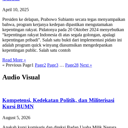
April 10, 2025
Presiden ke delapan, Prabowo Subianto secara tegas menyampaikan
bahwa, program kerjanya kedepan dipastikan mengutamakan
kepentingan rakyat. Pidatonya pada 20 Oktober 2024 menyebutkan
“kepentingan rakyat Indonesia di atas segala golongan, apalagi
kepentingan pribadi”. Salah satu bukti dari implementasi pidato ini
adalah program quick winyang diasumsikan mengedepankan
kepentingan public. Salah satu contoh
Read More »
« Previous
Page
1
Page
2
Page
3
…
Page
28
Next »
Audio Visual
Kompetensi, Kedekatan Politik, dan Militerisasi
Kursi BUMN
August 5, 2026
Apakah kursi komisaris dan direksi Badan Usaha Milik Negara