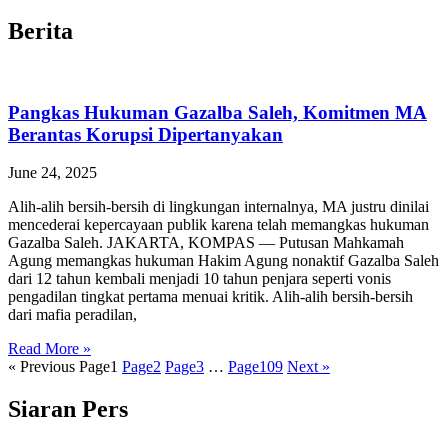
Berita
Pangkas Hukuman Gazalba Saleh, Komitmen MA
Berantas Korupsi Dipertanyakan
June 24, 2025
Alih-alih bersih-bersih di lingkungan internalnya, MA justru dinilai
mencederai kepercayaan publik karena telah memangkas hukuman
Gazalba Saleh. JAKARTA, KOMPAS — Putusan Mahkamah
Agung memangkas hukuman Hakim Agung nonaktif Gazalba Saleh
dari 12 tahun kembali menjadi 10 tahun penjara seperti vonis
pengadilan tingkat pertama menuai kritik. Alih-alih bersih-bersih
dari mafia peradilan,
Read More »
« Previous
Page
1
Page
2
Page
3
…
Page
109
Next »
Siaran Pers