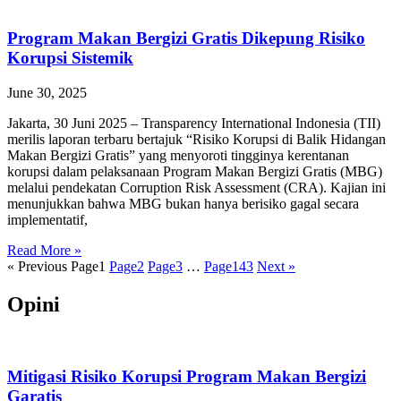
Program Makan Bergizi Gratis Dikepung Risiko
Korupsi Sistemik
June 30, 2025
Jakarta, 30 Juni 2025 – Transparency International Indonesia (TII)
merilis laporan terbaru bertajuk “Risiko Korupsi di Balik Hidangan
Makan Bergizi Gratis” yang menyoroti tingginya kerentanan
korupsi dalam pelaksanaan Program Makan Bergizi Gratis (MBG)
melalui pendekatan Corruption Risk Assessment (CRA). Kajian ini
menunjukkan bahwa MBG bukan hanya berisiko gagal secara
implementatif,
Read More »
« Previous
Page
1
Page
2
Page
3
…
Page
143
Next »
Opini
Mitigasi Risiko Korupsi Program Makan Bergizi
Garatis