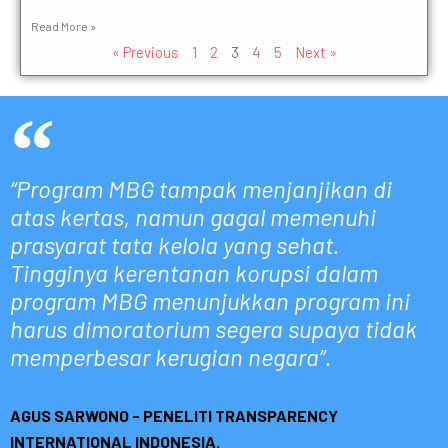
Read More »
« Previous
1
2
3
4
5
Next »
“Program MBG tampak menjanjikan di
atas kertas, namun gagal memenuhi
prasyarat tata kelola yang sehat.
Tingginya kerentanan korupsi dalam
program MBG menunjukkan program ini
harus dimoratorium segera supaya tidak
memperbesar kerugian negara”.
AGUS SARWONO - PENELITI TRANSPARENCY
INTERNATIONAL INDONESIA.