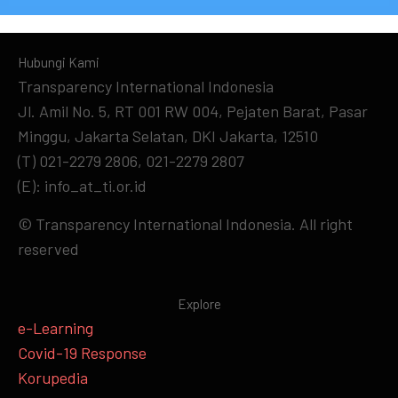
Hubungi Kami
Transparency International Indonesia
Jl. Amil No. 5, RT 001 RW 004, Pejaten Barat, Pasar
Minggu, Jakarta Selatan, DKI Jakarta, 12510
(T) 021-2279 2806, 021-2279 2807
(E): info_at_ti.or.id
© Transparency International Indonesia. All right
reserved
Explore
e-Learning
Covid-19 Response
Korupedia