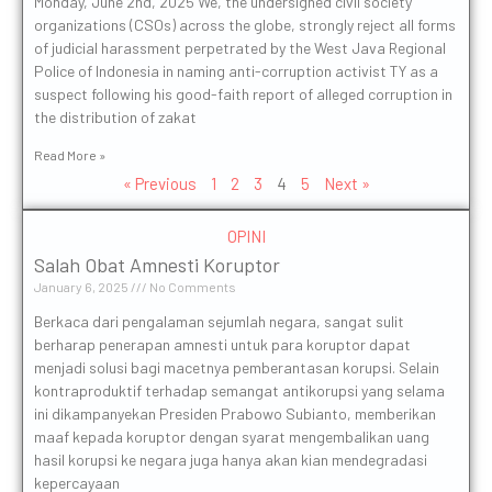
Monday, June 2nd, 2025 We, the undersigned civil society
organizations (CSOs) across the globe, strongly reject all forms
of judicial harassment perpetrated by the West Java Regional
Police of Indonesia in naming anti-corruption activist TY as a
suspect following his good-faith report of alleged corruption in
the distribution of zakat
Read More »
« Previous
1
2
3
4
5
Next »
OPINI
Salah Obat Amnesti Koruptor
January 6, 2025
No Comments
Berkaca dari pengalaman sejumlah negara, sangat sulit
berharap penerapan amnesti untuk para koruptor dapat
menjadi solusi bagi macetnya pemberantasan korupsi. Selain
kontraproduktif terhadap semangat antikorupsi yang selama
ini dikampanyekan Presiden Prabowo Subianto, memberikan
maaf kepada koruptor dengan syarat mengembalikan uang
hasil korupsi ke negara juga hanya akan kian mendegradasi
kepercayaan