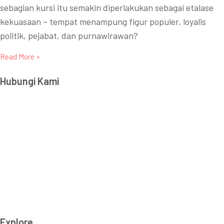
sebagian kursi itu semakin diperlakukan sebagai etalase
kekuasaan – tempat menampung figur populer, loyalis
politik, pejabat, dan purnawirawan?
Read More »
Hubungi Kami
Transparency International Indonesia
Jl. Amil No. 5, RT 001 RW 004, Pejaten Barat, Pasar
Minggu, DKI Jakarta, 12510
(T) 021-2279 2806, 021-2279 2807
(E): info_at_ti.or.id
© Transparency International Indonesia.
All right reserved
Explore