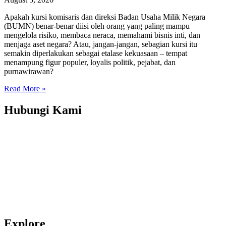
Apakah kursi komisaris dan direksi Badan Usaha Milik Negara
(BUMN) benar-benar diisi oleh orang yang paling mampu
mengelola risiko, membaca neraca, memahami bisnis inti, dan
menjaga aset negara? Atau, jangan-jangan, sebagian kursi itu
semakin diperlakukan sebagai etalase kekuasaan – tempat
menampung figur populer, loyalis politik, pejabat, dan
purnawirawan?
Read More »
Hubungi Kami
Transparency International Indonesia
Jl. Amil No. 5, RT 001 RW 004, Pejaten Barat, Pasar Minggu, DKI
Jakarta, 12510
(T) 021-2279 2806, 021-2279 2807
(E): info_at_ti.or.id
© Transparency International Indonesia.
All right reserved
Explore