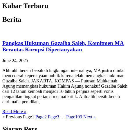
Kabar Terbaru
Berita
Pangkas Hukuman Gazalba Saleh, Komitmen MA
Berantas Korupsi Dipertanyakan
June 24, 2025
Alih-alih bersih-bersih di lingkungan internalnya, MA justru dinilai
mencederai kepercayaan publik karena telah memangkas hukuman
Gazalba Saleh. JAKARTA, KOMPAS — Putusan Mahkamah
Agung memangkas hukuman Hakim Agung nonaktif Gazalba Saleh
dari 12 tahun kembali menjadi 10 tahun penjara seperti vonis
pengadilan tingkat pertama menuai kritik. Alih-alih bersih-bersih
dari mafia peradilan,
Read More »
« Previous
Page
1
Page
2
Page
3
…
Page
109
Next »
Siaran Pers