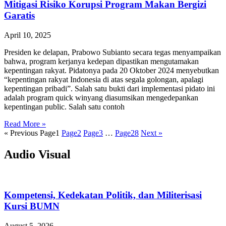
Mitigasi Risiko Korupsi Program Makan Bergizi
Garatis
April 10, 2025
Presiden ke delapan, Prabowo Subianto secara tegas menyampaikan
bahwa, program kerjanya kedepan dipastikan mengutamakan
kepentingan rakyat. Pidatonya pada 20 Oktober 2024 menyebutkan
“kepentingan rakyat Indonesia di atas segala golongan, apalagi
kepentingan pribadi”. Salah satu bukti dari implementasi pidato ini
adalah program quick winyang diasumsikan mengedepankan
kepentingan public. Salah satu contoh
Read More »
« Previous
Page
1
Page
2
Page
3
…
Page
28
Next »
Audio Visual
Kompetensi, Kedekatan Politik, dan Militerisasi
Kursi BUMN
August 5, 2026