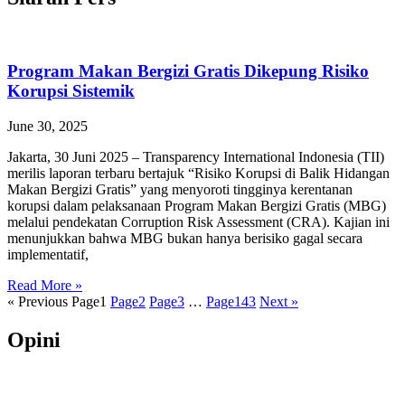
Program Makan Bergizi Gratis Dikepung Risiko
Korupsi Sistemik
June 30, 2025
Jakarta, 30 Juni 2025 – Transparency International Indonesia (TII)
merilis laporan terbaru bertajuk “Risiko Korupsi di Balik Hidangan
Makan Bergizi Gratis” yang menyoroti tingginya kerentanan
korupsi dalam pelaksanaan Program Makan Bergizi Gratis (MBG)
melalui pendekatan Corruption Risk Assessment (CRA). Kajian ini
menunjukkan bahwa MBG bukan hanya berisiko gagal secara
implementatif,
Read More »
« Previous
Page
1
Page
2
Page
3
…
Page
143
Next »
Opini