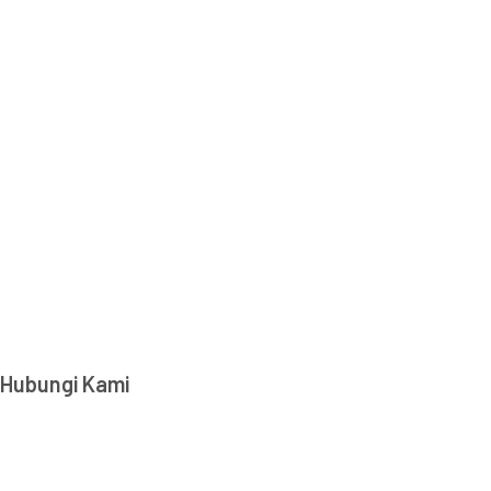
Hubungi Kami
Transparency International Indonesia
Jl. Amil No. 5, RT 001 RW 004, Pejaten Barat, Pasar
Minggu, DKI Jakarta, 12510