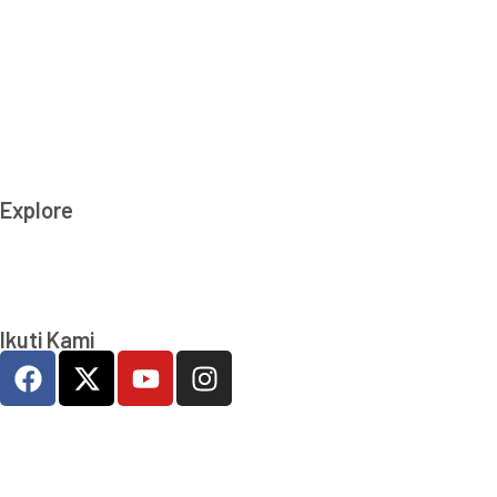
(T) 021-2279 2806, 021-2279 2807
(E): info_at_ti.or.id
© Transparency International Indonesia.
All right reserved
Explore
Kamu Bersih Aku Pilih
Kelas Integritas
Ikuti Kami