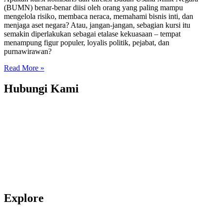
(BUMN) benar-benar diisi oleh orang yang paling mampu
mengelola risiko, membaca neraca, memahami bisnis inti, dan
menjaga aset negara? Atau, jangan-jangan, sebagian kursi itu
semakin diperlakukan sebagai etalase kekuasaan – tempat
menampung figur populer, loyalis politik, pejabat, dan
purnawirawan?
Read More »
Hubungi Kami
Transparency International Indonesia
Jl. Amil No. 5, RT 001 RW 004, Pejaten Barat, Pasar Minggu, DKI
Jakarta, 12510
(T) 021-2279 2806, 021-2279 2807
(E): info_at_ti.or.id
© Transparency International Indonesia.
All right reserved
Explore