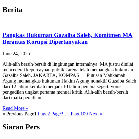
Berita
Pangkas Hukuman Gazalba Saleh, Komitmen MA
Berantas Korupsi Dipertanyakan
June 24, 2025
Alih-alih bersih-bersih di lingkungan internalnya, MA justru dinilai
mencederai kepercayaan publik karena telah memangkas hukuman
Gazalba Saleh. JAKARTA, KOMPAS — Putusan Mahkamah
Agung memangkas hukuman Hakim Agung nonaktif Gazalba Saleh
dari 12 tahun kembali menjadi 10 tahun penjara seperti vonis
pengadilan tingkat pertama menuai kritik. Alih-alih bersih-bersih
dari mafia peradilan,
Read More »
« Previous
Page
1
Page
2
Page
3
…
Page
109
Next »
Siaran Pers