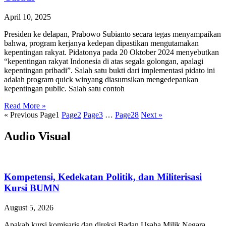
April 10, 2025
Presiden ke delapan, Prabowo Subianto secara tegas menyampaikan
bahwa, program kerjanya kedepan dipastikan mengutamakan
kepentingan rakyat. Pidatonya pada 20 Oktober 2024 menyebutkan
“kepentingan rakyat Indonesia di atas segala golongan, apalagi
kepentingan pribadi”. Salah satu bukti dari implementasi pidato ini
adalah program quick winyang diasumsikan mengedepankan
kepentingan public. Salah satu contoh
Read More »
« Previous
Page
1
Page
2
Page
3
…
Page
28
Next »
Audio Visual
Kompetensi, Kedekatan Politik, dan Militerisasi
Kursi BUMN
August 5, 2026
Apakah kursi komisaris dan direksi Badan Usaha Milik Negara