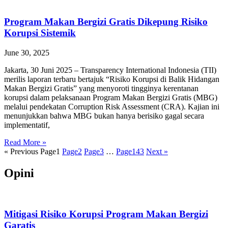
Program Makan Bergizi Gratis Dikepung Risiko
Korupsi Sistemik
June 30, 2025
Jakarta, 30 Juni 2025 – Transparency International Indonesia (TII)
merilis laporan terbaru bertajuk “Risiko Korupsi di Balik Hidangan
Makan Bergizi Gratis” yang menyoroti tingginya kerentanan
korupsi dalam pelaksanaan Program Makan Bergizi Gratis (MBG)
melalui pendekatan Corruption Risk Assessment (CRA). Kajian ini
menunjukkan bahwa MBG bukan hanya berisiko gagal secara
implementatif,
Read More »
« Previous
Page
1
Page
2
Page
3
…
Page
143
Next »
Opini
Mitigasi Risiko Korupsi Program Makan Bergizi
Garatis