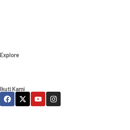
(T) 021-2279 2806, 021-2279 2807
(E): info_at_ti.or.id
© Transparency International Indonesia.
All right reserved
Explore
Kamu Bersih Aku Pilih
Kelas Integritas
Ikuti Kami