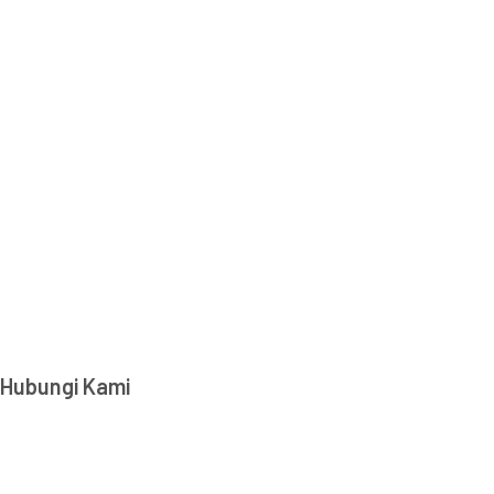
Hubungi Kami
Transparency International Indonesia
Jl. Amil No. 5, RT 001 RW 004, Pejaten Barat, Pasar
Minggu, DKI Jakarta, 12510