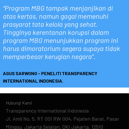
“Program MBG tampak menjanjikan di
atas kertas, namun gagal memenuhi
prasyarat tata kelola yang sehat.
Tingginya kerentanan korupsi dalam
program MBG menunjukkan program ini
harus dimoratorium segera supaya tidak
memperbesar kerugian negara”.
AGUS SARWONO - PENELITI TRANSPARENCY
INTERNATIONAL INDONESIA.
Hubungi Kami
Transparency International Indonesia
Jl. Amil No. 5, RT 001 RW 004, Pejaten Barat, Pasar
Minggu, Jakarta Selatan, DKI Jakarta, 12510