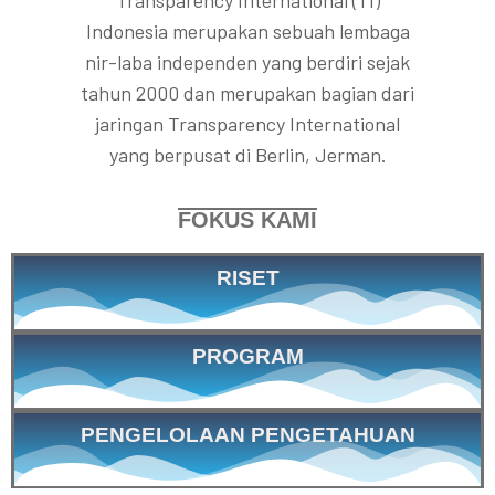
BERGIZI
Transparency International (TI)
Indonesia merupakan sebuah lembaga
Kajian ini menunjukkan bahwa MBG bukan hanya berisiko gagal secara
nir-laba independen yang berdiri sejak
implementatif, tetapi juga membuka ruang bagi korupsi sistemik akibat
tahun 2000 dan merupakan bagian dari
lemahnya tata kelola, berkelindannya konflik kepentingan, serta praktik
pengadaan barang dan jasa yang tidak akuntabel.
jaringan Transparency International
yang berpusat di Berlin, Jerman.
Selengkapnya
FOKUS KAMI
RISET
PROGRAM
PENGELOLAAN PENGETAHUAN