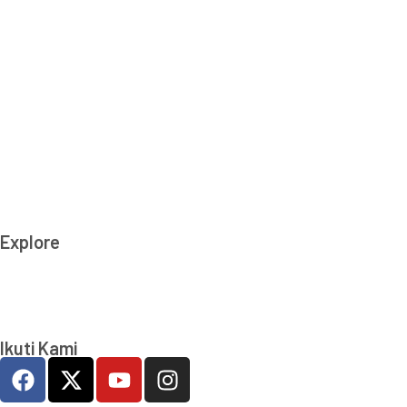
Transparency International Indonesia
Jl. Amil No. 5, RT 001 RW 004, Pejaten Barat, Pasar
Minggu, DKI Jakarta, 12510
(T) 021-2279 2806, 021-2279 2807
(E): info_at_ti.or.id
© Transparency International Indonesia.
All right reserved
Explore
Kamu Bersih Aku Pilih
Kelas Integritas
Ikuti Kami