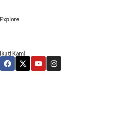
All right reserved
Explore
Kamu Bersih Aku Pilih
Kelas Integritas
Ikuti Kami