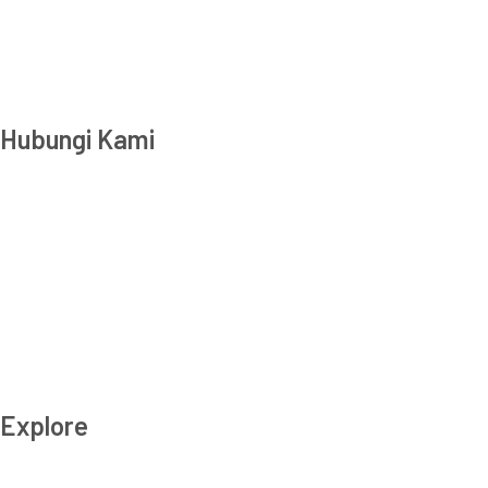
Hubungi Kami
Transparency International Indonesia
Jl. Amil No. 5, RT 001 RW 004, Pejaten Barat, Pasar Mingg
(T) 021-2279 2806, 021-2279 2807
(E): info_at_ti.or.id
© Transparency International Indonesia.
All right reserved
Explore