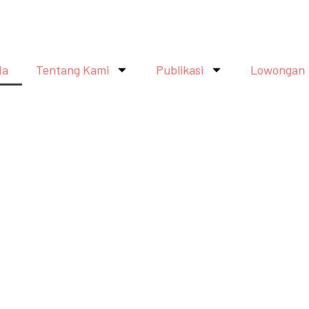
da
Tentang Kami
Publikasi
Lowongan
k Kejaksaan Agung, Tuntut H
asus Korupsi
emborosan anggaran, serta penindasan ruang sipil yang terja
rvensi stunting nasional ini dinilai telah melenceng jauh menj