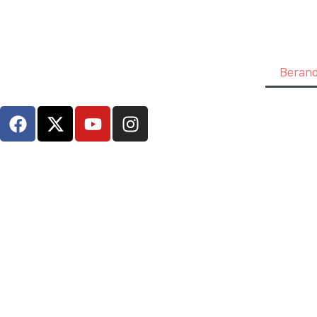
Beran
Koalisi MBG Watch Gerudu
Gratis dan Usut Tuntas K
Aksi ini digelar untuk membongkar praktik korupsi, p
(MBG). Program yang awalnya diklaim sebagai solusi inte
dan aktor keamanan.