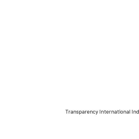
Click Here
Transparency International In